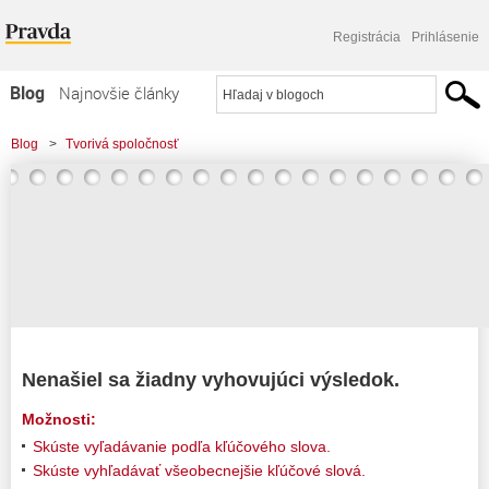
Registrácia
Prihlásenie
Blog
Najnovšie články
Najčítanejšie články
Blog
>
Tvorivá spoločnosť
Najkomentovanejšie články
Zoznam blogov
Komerčné blogy
Nenašiel sa žiadny vyhovujúci výsledok.
Možnosti:
Skúste vyľadávanie podľa kľúčového slova.
Skúste vyhľadávať všeobecnejšie kľúčové slová.