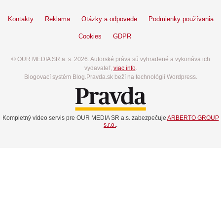
Kontakty
Reklama
Otázky a odpovede
Podmienky používania
Cookies
GDPR
© OUR MEDIA SR a. s. 2026. Autorské práva sú vyhradené a vykonáva ich
vydavateľ,
viac info
.
Blogovací systém Blog.Pravda.sk beží na technológií Wordpress.
Kompletný video servis pre OUR MEDIA SR a.s. zabezpečuje
ARBERTO GROUP
s.r.o.
.