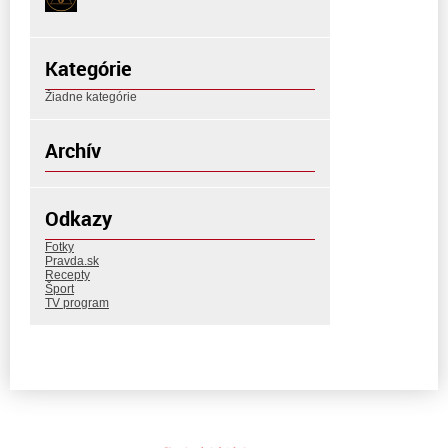
Kategórie
Žiadne kategórie
Archív
Odkazy
Fotky
Pravda.sk
Recepty
Šport
TV program