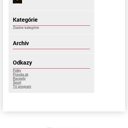
Kategórie
Žiadne kategórie
Archív
Odkazy
Fotky
Pravda.sk
Recepty
Šport
TV program