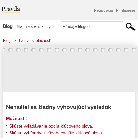
Registrácia
Prihlásenie
Blog
Najnovšie články
Najčítanejšie články
Blog
>
Tvorivá spoločnosť
Najkomentovanejšie články
Zoznam blogov
Komerčné blogy
Nenašiel sa žiadny vyhovujúci výsledok.
Možnosti:
Skúste vyľadávanie podľa kľúčového slova.
Skúste vyhľadávať všeobecnejšie kľúčové slová.