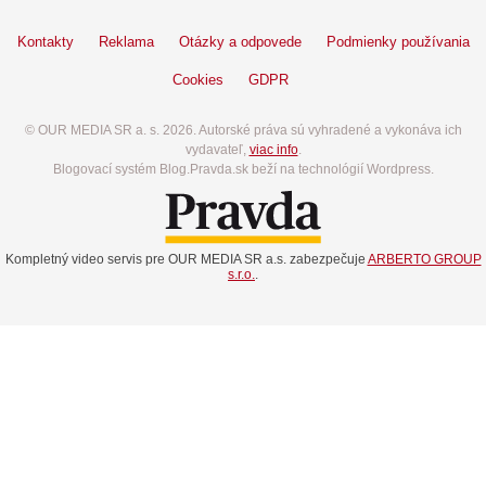
Kontakty
Reklama
Otázky a odpovede
Podmienky používania
Cookies
GDPR
© OUR MEDIA SR a. s. 2026. Autorské práva sú vyhradené a vykonáva ich
vydavateľ,
viac info
.
Blogovací systém Blog.Pravda.sk beží na technológií Wordpress.
Kompletný video servis pre OUR MEDIA SR a.s. zabezpečuje
ARBERTO GROUP
s.r.o.
.