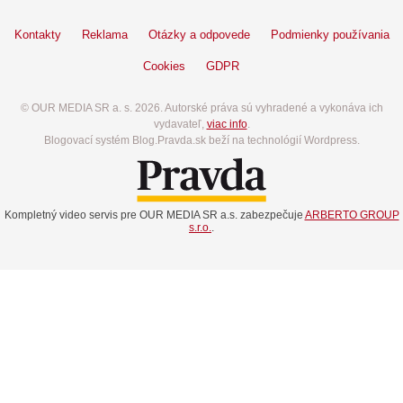
Kontakty
Reklama
Otázky a odpovede
Podmienky používania
Cookies
GDPR
© OUR MEDIA SR a. s. 2026. Autorské práva sú vyhradené a vykonáva ich
vydavateľ,
viac info
.
Blogovací systém Blog.Pravda.sk beží na technológií Wordpress.
Kompletný video servis pre OUR MEDIA SR a.s. zabezpečuje
ARBERTO GROUP
s.r.o.
.