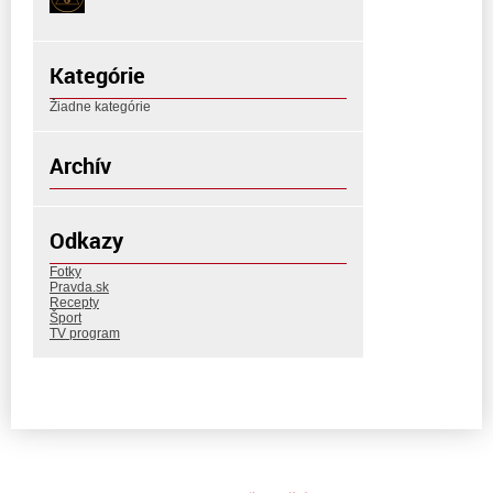
Kategórie
Žiadne kategórie
Archív
Odkazy
Fotky
Pravda.sk
Recepty
Šport
TV program